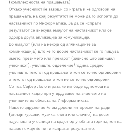
(комплексноста на прашањата).
Откако учесникот ќе заврши со играта и ќе одговори на
прашањата, на крај резултатот ќе може да го испрати до
наставникот по Информатика. За да се испрати
резултатот се внесува емајлот на наставникот или се
одбира друга апликација за комуникација.
Во емајлот (или на некоја од апликациите за
коминикација) што ќе го добие наставникот ќе го пишува
името, презимето или прекарот (зависно што запишал
учесникот), училиште, одделение/година средно
училиште, текстот од прашањата кои се точно одговорени
и текстот од прашањата кои не се точно одговорени.
Со тоа Сајбер Лило играта ќе им биде од помош на
наставниот кадар при утврдување на знаењето на
учениците во областа на Информатиката.
Нашето здружение ќе им додели интересни награди
(онлајн курсеви, музика, книги или слично) на десет
најуспешни учесници на крајот од учебната година, кои на
нашиот емајл ќе ни ги испратат резултатите.