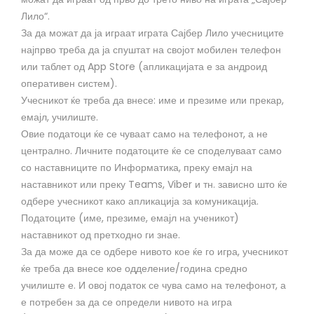
Лило“.
За да можат да ја играат играта Сајбер Лило учесниците
најпрво треба да ја спуштат на својот мобилен телефон
или таблет од App Store (апликацијата е за андроид
оперативен систем).
Учесникот ќе треба да внесе: име и презиме или прекар,
емајл, училиште.
Овие податоци ќе се чуваат само на телефонот, а не
централно. Личните податоците ќе се споделуваат само
со наставниците по Информатика, преку емајл на
наставникот или преку Teams, Viber и тн. зависно што ќе
одбере учесникот како апликација за комуникација.
Податоците (име, презиме, емајл на ученикот)
наставникот од претходно ги знае.
За да може да се одбере нивото кое ќе го игра, учесникот
ќе треба да внесе кое одделение/година средно
училиште е. И овој податок се чува само на телефонот, а
е потребен за да се определи нивото на игра