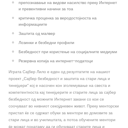
препознавање на видови насилство преку Интернет
и превентивни начини за тоа
критичка проценка за веродостојноста на
информациите
Заштита од малвер
Лозинки и безбедни профили
Безбедност при користење на социјалните медиуми
Резервна копија на интернет-податоци
Играта Сајбер Лило е еден од резултатите на нашиот
проект „Сајбер безбедност и заштита на стари лица и
тинејџери“ кој е насочен кон зголемување на свеста и
компетентноста кај тинејџерите и старите лица за сајбер
безбедност од можните Интернет закани со кои се
соочуваат во нивниот секојдневен живот. Преку менторски
пристап ќе се одржат обуки за ментори во домовите за
стари лица и во училиштата, а потоа обучените ментори
ќе можат понатаму да ги обучуваат старите лица и