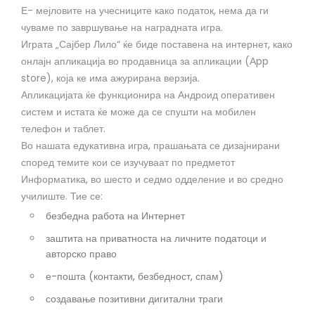
Е- мејловите на учесниците како податок, нема да ги
чуваме по завршување на наградната игра.
Играта „Сајбер Лило“ ќе биде поставена на интернет, како
онлајн апликација во продавница за апликации (Аpp
store), која ке има ажурирана верзија.
Апликацијата ќе функционира на Андроид оперативен
систем и истата ќе може да се спушти на мобилен
телефон и таблет.
Во нашата едукативна игра, прашањата се дизајнирани
според темите кои се изучуваат по предметот
Информатика, во шесто и седмо одделение и во средно
училиште. Тие се:
безбедна работа на Интернет
заштита на приватноста на личните податоци и
авторско право
е-пошта (контакти, безбедност, спам)
создавање позитивни дигитални траги