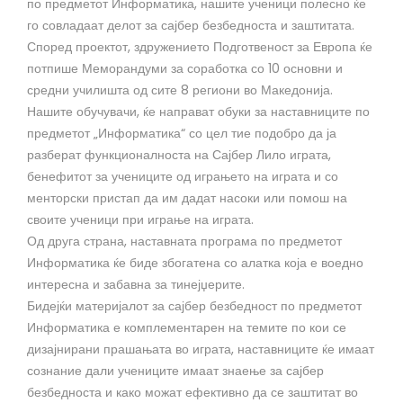
по предметот Информатика, нашите ученици полесно ќе
го совладаат делот за сајбер безбедноста и заштитата.
Според проектот, здружението Подготвеност за Европа ќе
потпише Меморандуми за соработка со 10 основни и
средни училишта од сите 8 региони во Македонија.
Нашите обучувачи, ќе направат обуки за наставниците по
предметот „Информатика“ со цел тие подобро да ја
разберат функционалноста на Сајбер Лило играта,
бенефитот за учениците од играњето на играта и со
менторски пристап да им дадат насоки или помош на
своите ученици при играње на играта.
Од друга страна, наставната програма по предметот
Информатика ќе биде збогатена со алатка која е воедно
интересна и забавна за тинејџерите.
Бидејќи материјалот за сајбер безбедност по предметот
Информатика е комплементарен на темите по кои се
дизајнирани прашањата во играта, наставниците ќе имаат
сознание дали учениците имаат знаење за сајбер
безбедноста и како можат ефективно да се заштитат во