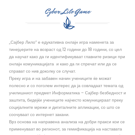
Cyber Lilo Game
„Сајбер Лило“ е едукативна онлајн игра наменета за
тинејџерите на возраст од 12 години до 18 години, со цел
да научат како да ги идентификуваат главните ризици при
онлајн комуникацијата и како да ги спречат или да се
справат со нив доколку се случат.
Преку игра и на забавен начин учениците ќе можат
полесно и со поголем интерес да ја совладаат темата од
училишниот предмет Информатика – Сајбер безбедност и
заштита, бидејќи учениците најчесто комуницираат преку
социјалните мрежи и дигиталните апликации, со што се
соочуваат со интернет закани.
Врз основа на направена анализа на добри пракси кои се
применуваат во регионот, за гемификација на наставата