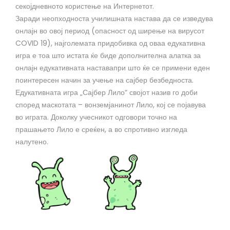
секојдневното користење на Интернетот.
Заради неопходноста училишната настава да се изведува
онлајн во овој период (опасност од ширење на вирусот
COVID 19), најголемата придобивка од оваа едукативна
игра е тоа што истата ќе биде дополнителна алатка за
онлајн едукативната наставапри што ќе се примени еден
поинтересен начин за учење на сајбер безбедноста.
Едукативната игра „Сајбер Лило“ својот назив го доби
според маскотата – вонземјанинот Лило, кој се појавува
во играта. Доколку учесникот одговори точно на
прашањето Лило е среќен, а во спротивно изгледа
налутено.