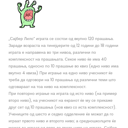
„Сајбер Лило“ играта се состои од вкупно 120 прашања.
Заради возраста на тинејџерите од 12 години до 18 години
играта е направена во три нивоа, различни по
комплексност на прашањата. Секое ниво ќе има 40
прашања, односно по 10 прашање во квиз (едно ниво има
вкупно 4 квиза) При играње на едно ниво учесникот ќе
треба да одговори на 10 прашања од различни теми што
одговараат на тоа ниво на комплексност.
При повторно играње на играта од исто ниво (на пример
второ ниво), на учесникот на екранот ќе му се прикаже
друг сет од 10 прашања (нов квиз со иста комплексност).
Учениците од шесто и седмо одделение ќе можат да го
играат првото ниво и второто ниво; а средношколците ќе
можат да играат од прво до трето ниво на играта „Сајбер