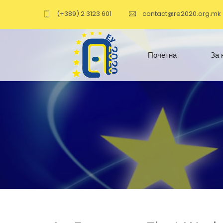
(+389) 2 3123 601
contact@re2020.org.mk
Почетна
За 