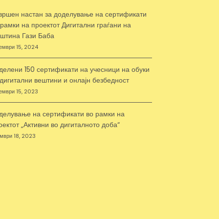
вршен настан за доделување на сертификати
 рамки на проектот Дигитални граѓани на
штина Гази Баба
ември 15, 2024
делени 150 сертификати на учесници на обуки
 дигитални вештини и онлајн безбедност
ември 15, 2023
делување на сертификати во рамки на
оектот „Активни во дигиталното доба“
мври 18, 2023