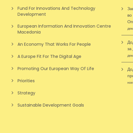
Fund For Innovations And Technology
За
Development
во
Оп
European Information And Innovation Centre
дек
Macedonia
До
An Economy That Works For People
за
дек
A Europe Fit For The Digital Age
Promoting Our European Way Of Life
До
пр
Priorities
ное
Strategy
Sustainable Development Goals