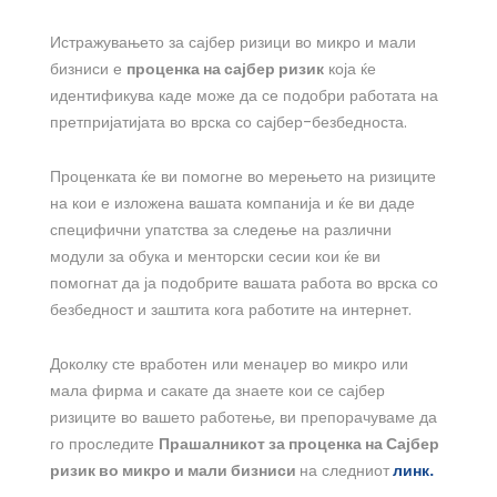
Истражувањето за сајбер ризици во микро и мали
бизниси е
проценка на сајбер ризик
која ќе
идентификува каде може да се подобри работата на
претпријатијата во врска со сајбер-безбедноста.
Проценката ќе ви помогне во мерењето на ризиците
на кои е изложена вашата компанија и ќе ви даде
специфични упатства за следење на различни
модули за обука и менторски сесии кои ќе ви
помогнат да ја подобрите вашата работа во врска со
безбедност и заштита кога работите на интернет.
Доколку сте вработен или менаџер во микро или
мала фирма и сакате да знаете кои се сајбер
ризиците во вашето работење, ви препорачуваме да
го проследите
Прашалникот за проценка на Сајбер
ризик во микро и мали бизниси
на следниот
линк.