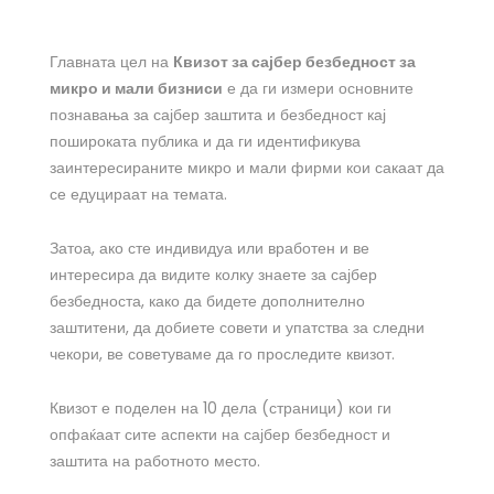
Главната цел на
Квизот за сајбер безбедност за
микро и мали бизниси
е да ги измери основните
познавања за сајбер заштита и безбедност кај
пошироката публика и да ги идентификува
заинтересираните микро и мали фирми кои сакаат да
се едуцираат на темата.
Затоа, ако сте индивидуа или вработен и ве
интересира да видите колку знаете за сајбер
безбедноста, како да бидете дополнително
заштитени, да добиете совети и упатства за следни
чекори, ве советуваме да го проследите квизот.
Квизот е поделен на 10 дела (страници) кои ги
опфаќаат сите аспекти на сајбер безбедност и
заштита на работното место.